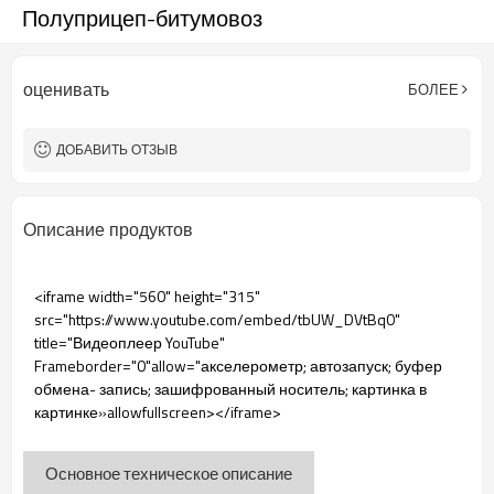
Полуприцеп-битумовоз
оценивать
БОЛЕЕ
ДОБАВИТЬ ОТЗЫВ
Описание продуктов
<iframe width="560" height="315"
src="https://www.youtube.com/embed/tbUW_DVtBq0"
title="Видеоплеер YouTube"
Frameborder="0"allow="акселерометр; автозапуск; буфер
обмена- запись; зашифрованный носитель; картинка в
картинке»allowfullscreen></iframe>
Основное техническое описание